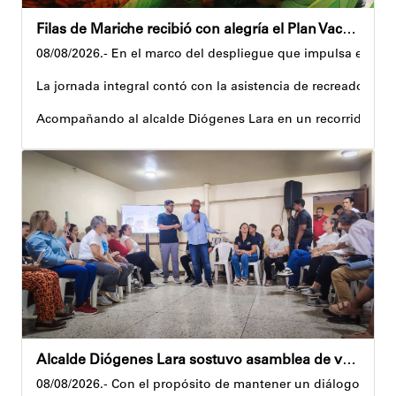
Filas de Mariche recibió con alegría el Plan Vacacional Venezuela RÍE 2026
08/08/2026.- En el marco del despliegue que impulsa el Gobi
La jornada integral contó con la asistencia de recreadores q
Acompañando al alcalde Diógenes Lara en un recorrido, el 
Al respecto, señaló dos espacios permanentes habilitados pa
Precisamente, el Plan Vacacional Venezuela RÍE 2026 es frut
Andyvell Román
Alcalde Diógenes Lara sostuvo asamblea de vecinos con juntas de condominio de Palo Verde
08/08/2026.- Con el propósito de mantener un diálogo direct