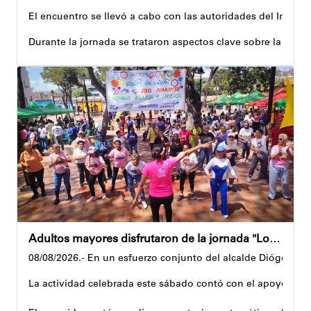
El encuentro se llevó a cabo con las autoridades del Instit
Durante la jornada se trataron aspectos clave sobre la reco
El alcalde tomó nota de las quejas, sugerencias y solicitu
Además, estas acciones se ejecutan en articulación con los 
Andyvell Román
Adultos mayores disfrutaron de la jornada "Los abuelos ríen, Venezuela ríe"
08/08/2026.- En un esfuerzo conjunto del alcalde Diógenes La
La actividad celebrada este sábado contó con el apoyo de 