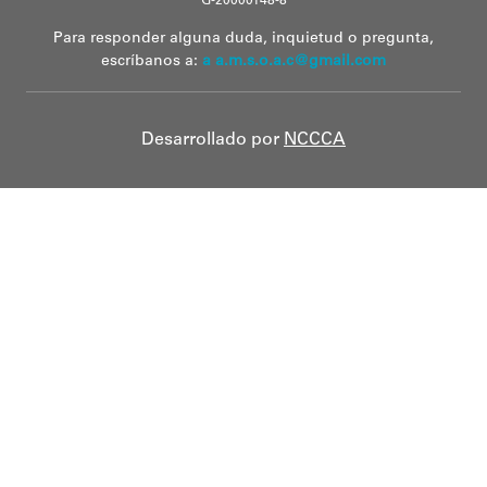
G-20000148-8
Para responder alguna duda, inquietud o pregunta,
escríbanos a:
a a.m.s.o.a.c@gmail.com
Desarrollado por
NCCCA