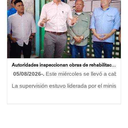
Eudicis Viva, habitante de la comunidad y benef
Esta iniciativa se enmarca en la política social
Oskarina Rosso
Autoridades inspeccionan obras de rehabilitación en la U.E.N. José Antonio Calcaño en Caucagüita
05/08/2026-.
Este miércoles se llevó a cabo un
La supervisión estuvo liderada por el ministro
Las obras en ejecución contemplan
la pintura 
El alcalde Diógenes Lara expresó sus palabras d