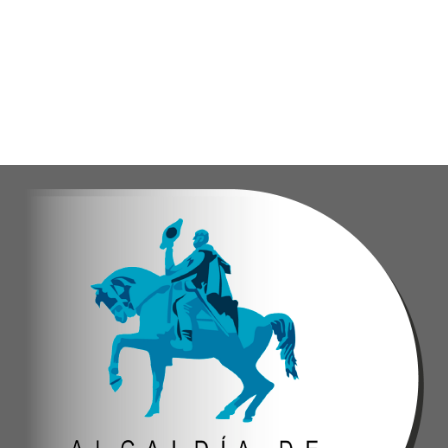
"
Damos las gracias por esta recuperación en el 
​Por su parte, el gobernador del estado Miranda,
​"Tenemos un desafío en todo el estado Miranda 
Finalmente, el ministro de Educación, Héctor Ro
Esta jornada ratifica el esfuerzo articulado en
Joshua Piña.