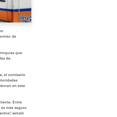
ro
romiso de
arroquias que
les de
e, el comisario
utoridades
aboran en este
liente. Entre
o es más seguro
entos”, señaló