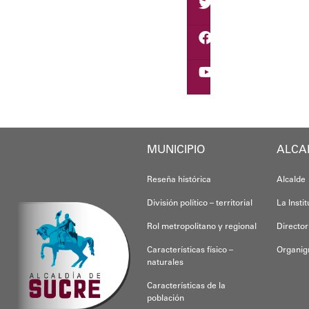
Eudicis Viva, habitante
Esta iniciativa se enma
Oskarina Rosso
MUNICIPIO
ALCA
Reseña histórica
Alcalde
División político – territorial
La Insti
Rol metropolitano y regional
Director
Características físico –
Organi
naturales
Características de la
población