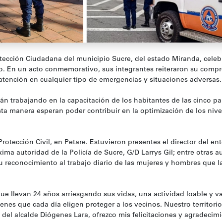
otección Ciudadana del municipio Sucre, del estado Miranda, celeb
io. En un acto conmemorativo, sus integrantes reiteraron su comp
 atención en cualquier tipo de emergencias y situaciones adversas.
n trabajando en la capacitación de los habitantes de las cinco p
sta manera esperan poder contribuir en la optimización de los nive
Protección Civil, en Petare. Estuvieron presentes el director del ent
ima autoridad de la Policía de Sucre, G/D Larrys Gil; entre otras a
u reconocimiento al trabajo diario de las mujeres y hombres que l
 llevan 24 años arriesgando sus vidas, una actividad loable y va
nes que cada día eligen proteger a los vecinos. Nuestro territori
 del alcalde Diógenes Lara, ofrezco mis felicitaciones y agradecimi