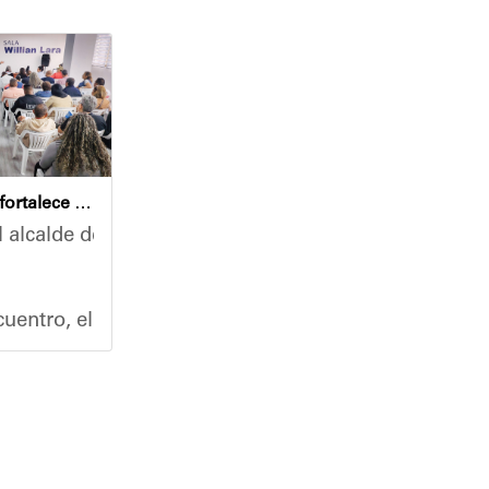
Café con Leyes fortalece el análisis jurídico y constitucional en el municipio Sucre
 alcalde del municipio Sucre, Diógenes Lara, encabezó
nidades, la Alcaldía del Municipio Sucre y el Instit
 un recorrido de inspección en las instalaciones de 
uentro, el mandatario municipal se reunió con un nut
ro del Poder Popular para la Educación, Héctor Rodr
ción médica primaria y servicios de cuidado personal
co, abogado y participante activo en la jornada, des
ra general de las instalaciones, la rehabilitación de
y pediatría, toma de tensión arterial e inmunización 
s de agradecimiento por los trabajos iniciados en el