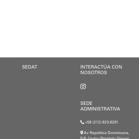
Café con Leyes" se consolida como una iniciativa perm
el colegio José A. Calcaño, que va a beneficiar no 
ó la efectividad y relevancia de la actividad: “La a
da, Elio Serrano, destacó los desafíos que representa
da de proporcionarle a nuestros estudiantes infraes
so.
ógenes Lara, cuyo plan de gestión prioriza la presenc
 Rodríguez anunció que “La presidenta Delcy Rodrígu
 entre el Gobierno Nacional, regional y local junto 
SEDAT
INTERACTÚA CON
NOSOTROS
SEDE
ADMINISTRATIVA
+58 (212) 823.8201
Av República Dominicana,
Edf. Centro Prestigio Giorgio,