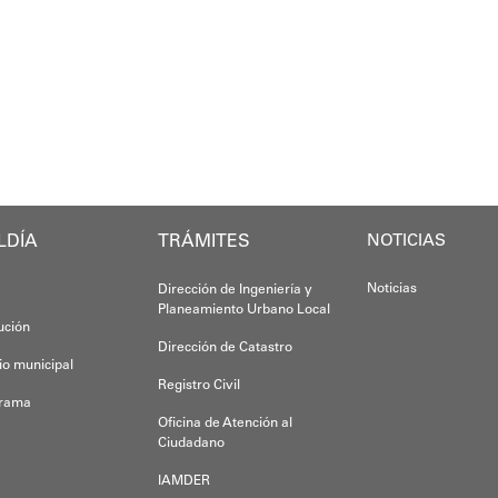
El programa "
"
Damos las gracias por esta recuperación en 
 de la comunidad y beneficiaria del operativo, destac
​Por su parte, el gobernador del estado Miran
​"Tenemos un desafío en todo el estado Miran
Oskarina Ros
rca en la política social impulsada por el alcalde Di
Finalmente, el ministro de Educación, Héctor
Esta jornada ratifica el esfuerzo articulado
LDÍA
TRÁMITES
NOTICIAS
Joshua Piña.
Noticias
Dirección de Ingeniería y
Planeamiento Urbano Local
tución
Dirección de Catastro
io municipal
Registro Civil
grama
Oficina de Atención al
Ciudadano
IAMDER