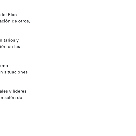
 del Plan
ación de otros,
itarios y
ión en las
como
en situaciones
les y líderes
un salón de