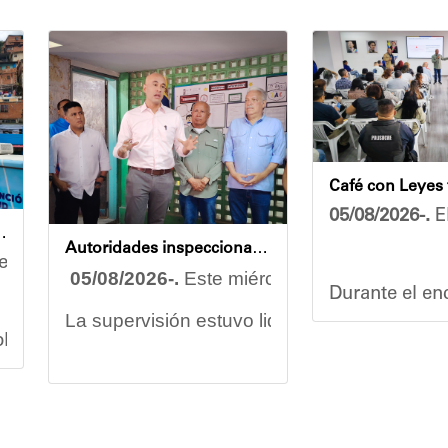
05/08/2026-.
El
endidas en jornada integral
Autoridades inspeccionan obras de rehabilitación en la U.E.N. José Antonio Calcaño en Caucagüita
rzo conjunto por garantizar el bienestar de las comu
05/08/2026-.
Este miércoles se llevó a cabo
Durante el enc
La supervisión estuvo liderada por el minist
splegó un equipo multidisciplinario que ofreció aten
Vladimir Blan
Las obras en ejecución contemplan
la pintu
os asistentes contaron servicios de medicina general 
El alcalde Diógenes Lara expresó sus palabra