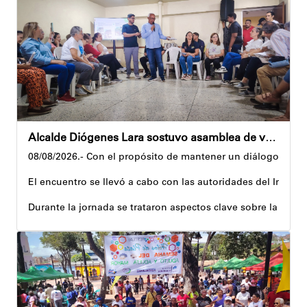
Precisamente, el Plan Vacacional Venezuela RÍE 2026 es frut
Andyvell Román
Alcalde Diógenes Lara sostuvo asamblea de vecinos con juntas de condominio de Palo Verde
08/08/2026.- Con el propósito de mantener un diálogo direct
El encuentro se llevó a cabo con las autoridades del Instit
Durante la jornada se trataron aspectos clave sobre la reco
El alcalde tomó nota de las quejas, sugerencias y solicitu
Además, estas acciones se ejecutan en articulación con los 
Andyvell Román