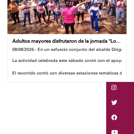
Adultos mayores disfrutaron de la jornada "Los abuelos ríen, Venezuela ríe"
08/08/2026.- En un esfuerzo conjunto del alcalde Diógenes La
La actividad celebrada este sábado contó con el apoyo de 
El recorrido contó con diversas estaciones temáticas diseña
Cuerpo y movimiento: espacio dedicado a la activación f
Juegos didácticos: memoria y dinámicas didácticas enf
Cultura, sombra y cosecha: actividad lúdico-educativa or
El encuentro congregó a abuelos provenientes de tres parro
Con estas iniciativas, el alcalde Diógenes Lara reafirma su
Andyvell Román