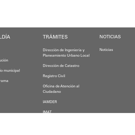
Yois Coellar
Esta iniciativ
LDÍA
TRÁMITES
Oskarina Ros
NOTICIAS
Noticias
Dirección de Ingeniería y
Planeamiento Urbano Local
tución
Dirección de Catastro
io municipal
Registro Civil
grama
Oficina de Atención al
Ciudadano
IAMDER
IMAT
Dirección de Desarrollo
Económico