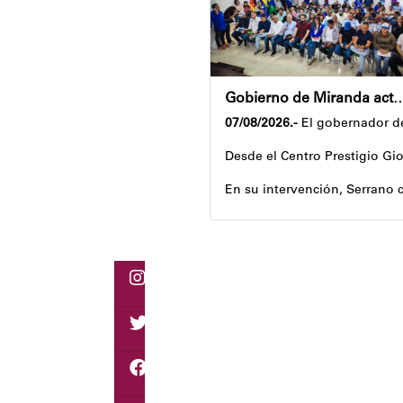
Gobierno de Miranda activa plan de ahorro en
07/08/2026.-
El gobernador de
Desde el Centro Prestigio Gio
En su intervención, Serrano c
Igualmente, explicó que el pr
Despliegue territorial
El encuentro contó con la pa
Como parte de los acuerdos or
Joshua Piña