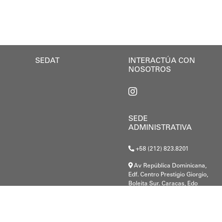
a se enmarca en la política social impulsada por el a
so
SEDAT
INTERACTÚA CON
NOSOTROS
SEDE
ADMINISTRATIVA
+58 (212) 823.8201
Av República Dominicana,
Edf. Centro Prestigio Giorgio,
Boleita Sur. Caracas, Edo
Miranda.
G-20000148-8