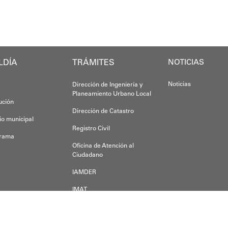
Yois Coellar
Esta iniciativ
LDÍA
TRÁMITES
Oskarina Ros
NOTICIAS
Noticias
Dirección de Ingeniería y
Planeamiento Urbano Local
tución
Dirección de Catastro
io municipal
Registro Civil
grama
Oficina de Atención al
Ciudadano
IAMDER
IMAT
Dirección de Desarrollo
Económico