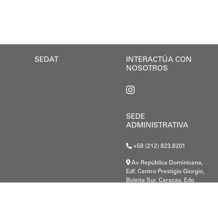
a se enmarca en la política social impulsada por el a
so
SEDAT
INTERACTÚA CON
NOSOTROS
SEDE
ADMINISTRATIVA
+58 (212) 823.8201
Av República Dominicana,
Edf. Centro Prestigio Giorgio,
Boleita Sur. Caracas, Edo
Miranda.
G-20000148-8