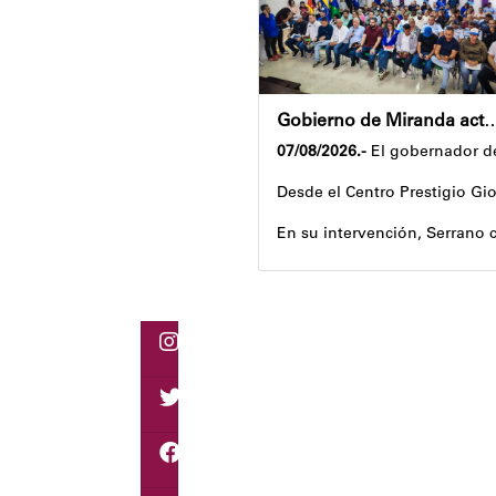
Gobierno de Miranda activa plan de ahorro en
07/08/2026.-
El gobernador de
Desde el Centro Prestigio Gio
En su intervención, Serrano c
Igualmente, explicó que el pr
Despliegue territorial
El encuentro contó con la pa
Como parte de los acuerdos or
Joshua Piña