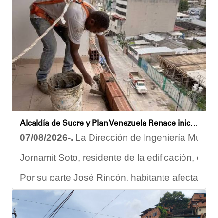
Despliegue territorial
El encuentro contó con la participación del diputado Nicolá
Como parte de los acuerdos orientados durante la reunión, e
Joshua Piña
Alcaldía de Sucre y Plan Venezuela Renace iniciaron demolición de fachadas en Residencias Los Dos Caminos
07/08/2026-.
La Dirección de Ingeniería Municip
Jornamit Soto, residente de la edificación, exp
Por su parte José Rincón, habitante afectado del
“El proceso comenzó con una primera inspección 