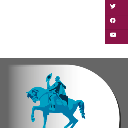
Durante la actividad, los asistentes contaron se
Eudicis Viva, habitante de la comunidad y benef
Esta iniciativa se enmarca en la política social
Oskarina Rosso